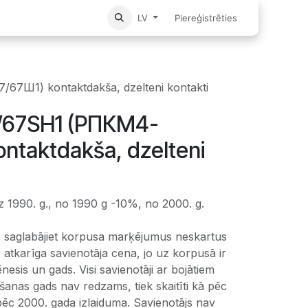
Sākums
Piereģistrēties
LV
Ш1) kontaktdakša, dzelteni kontakti
67SH1 (РПКМ4-
ntaktdakša, dzelteni
z 1990. g., no 1990 g -10%, no 2000. g.
 saglabājiet korpusa marķējumus neskartus
r atkarīga savienotāja cena, jo uz korpusā ir
esis un gads. Visi savienotāji ar bojātiem
anas gads nav redzams, tiek skaitīti kā pēc
pēc 2000. gada izlaiduma. Savienotājs nav