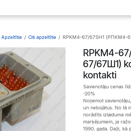
ākumlapa
E-plates
Dārgmetāli
Radiodetaļas
Iekārtas
Apzeltītie
Citi apzeltītie
RPKM4-67/67SH1 (РПКМ4-67/67
RPKM4-67/
67/67Ш1) ko
kontakti
Savienotāju cenas līd
-20%
Noņemot savienotāju,
un nebojātus. No tā i
norādīts izlaiduma mēn
marķējumiem, ja ražoš
1990. gada. Daži, kā 