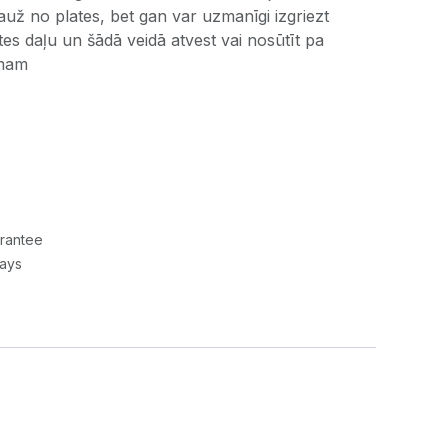
izlauž no plates, bet gan var uzmanīgi izgriezt
tes daļu un šādā veidā atvest vai nosūtīt pa
mam
rantee
Days