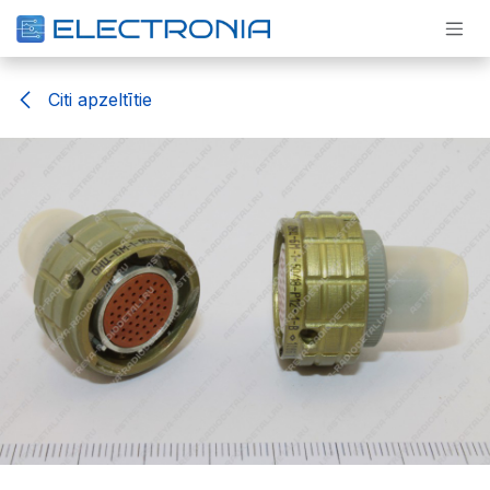
Pāriet pie satura
Citi apzeltītie