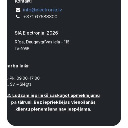
Kontakti
info@electronia.lv
+371 67588300
SIA Electronia 2026
Rīga, Daugavgrīvas iela - 116
LV-1055
Darba laiki:
P.–Pk. 09:00–17:00
S., Sv. – Slēgts
⚠️ Lūdzam iepriekš saskaņot apmeklējumu
pa tālruni. Bez iepriekšējas vienošanās
klientu pieņemšana nav iespējama.