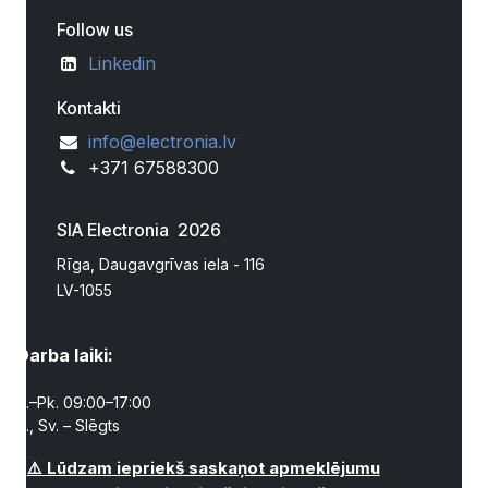
Follow us
Linkedin
Kontakti
info@electronia.lv
+371 67588300
SIA Electronia 2026
Rīga, Daugavgrīvas iela - 116
LV-1055
Darba laiki:
P.–Pk. 09:00–17:00
S., Sv. – Slēgts
⚠️ Lūdzam iepriekš saskaņot apmeklējumu