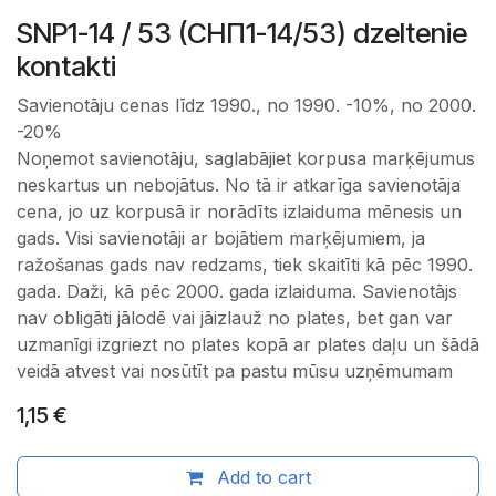
SNP1-14 / 53 (СНП1-14/53) dzeltenie
kontakti
Savienotāju cenas līdz 1990., no 1990. -10%, no 2000.
-20%
Noņemot savienotāju, saglabājiet korpusa marķējumus
neskartus un nebojātus. No tā ir atkarīga savienotāja
cena, jo uz korpusā ir norādīts izlaiduma mēnesis un
gads. Visi savienotāji ar bojātiem marķējumiem, ja
ražošanas gads nav redzams, tiek skaitīti kā pēc 1990.
gada. Daži, kā pēc 2000. gada izlaiduma. Savienotājs
nav obligāti jālodē vai jāizlauž no plates, bet gan var
uzmanīgi izgriezt no plates kopā ar plates daļu un šādā
veidā atvest vai nosūtīt pa pastu mūsu uzņēmumam
1,15
€
Add to cart