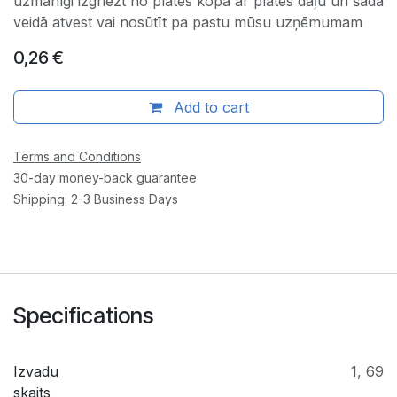
uzmanīgi izgriezt no plates kopā ar plates daļu un šādā
veidā atvest vai nosūtīt pa pastu mūsu uzņēmumam
0,26
€
Add to cart
Terms and Conditions
30-day money-back guarantee
Shipping: 2-3 Business Days
Specifications
Izvadu
1
,
69
skaits