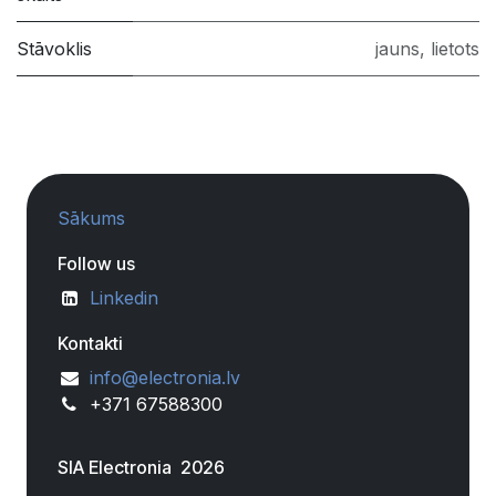
Stāvoklis
jauns
,
lietots
Sākums
Follow us
Linkedin
Kontakti
info@electronia.lv
+371 67588300
SIA Electronia 2026