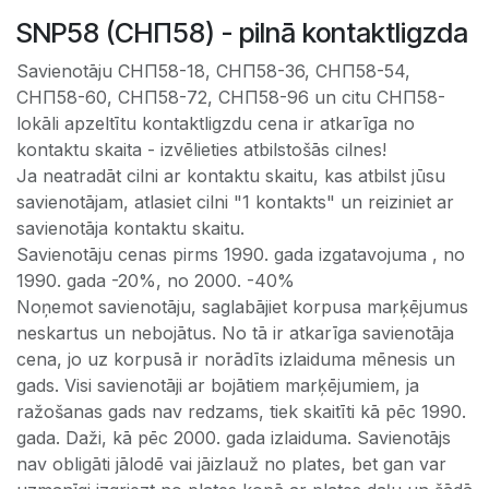
SNP58 (СНП58) - pilnā kontaktligzda
Savienotāju СНП58-18, СНП58-36, СНП58-54,
СНП58-60, СНП58-72, СНП58-96 un citu СНП58-
lokāli apzeltītu kontaktligzdu cena ir atkarīga no
kontaktu skaita - izvēlieties atbilstošās cilnes!
Ja neatradāt cilni ar kontaktu skaitu, kas atbilst jūsu
savienotājam, atlasiet cilni "1 kontakts" un reiziniet ar
savienotāja kontaktu skaitu.
Savienotāju cenas pirms 1990. gada izgatavojuma , no
1990. gada -20%, no 2000. -40%
Noņemot savienotāju, saglabājiet korpusa marķējumus
neskartus un nebojātus. No tā ir atkarīga savienotāja
cena, jo uz korpusā ir norādīts izlaiduma mēnesis un
gads. Visi savienotāji ar bojātiem marķējumiem, ja
ražošanas gads nav redzams, tiek skaitīti kā pēc 1990.
gada. Daži, kā pēc 2000. gada izlaiduma. Savienotājs
nav obligāti jālodē vai jāizlauž no plates, bet gan var