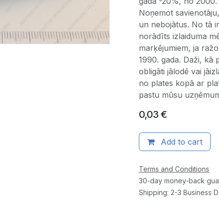
gada -20%, no 2000
Noņemot savienotāju,
un nebojātus. No tā i
norādīts izlaiduma mēn
marķējumiem, ja ražoš
1990. gada. Daži, kā 
obligāti jālodē vai jā
no plates kopā ar pla
pastu mūsu uzņēmu
0,03
€
Add to cart
Terms and Conditions
30-day money-back gua
Shipping: 2-3 Business 