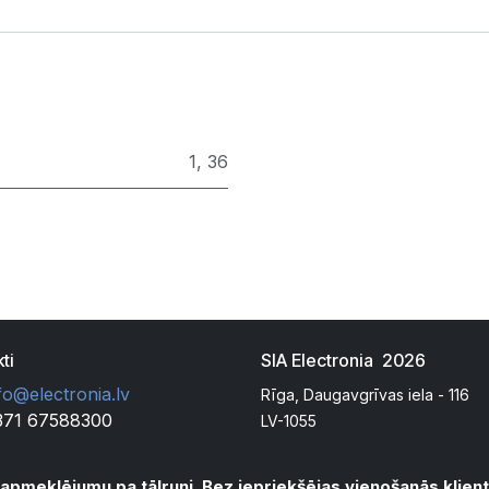
1
,
36
ti
SIA Electronia 2026
fo@electronia.lv
Rīga, Daugavgrīvas iela - 116
371 67588300
LV-1055
apmeklējumu pa tālruni. Bez iepriekšējas vienošanās klie