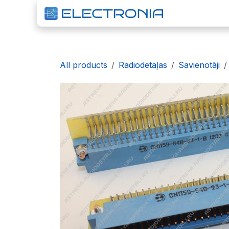
Pāriet pie satura
S
All products
Radiodetaļas
Savienotāji