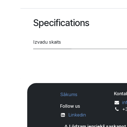
Specifications
Izvadu skaits
Kontak
Sākums
in
Follow us
+
Linkedin
⚠️ Lūdzam iepriekš saskaņot 