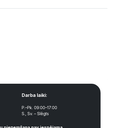
Darba laiki:
P.–Pk. 09:00–17:00
S., Sv. – Slēgts
ntu pieņemšana nav iespējama.