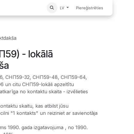
Sākums
Piereģistrēties
LV
ktdakša
59) - lokālā
ša
16, СНП59-32, СНП59-48, СНП59-64,
un citu СНП59-lokāli apzeltītu
atkarīga no kontaktu skaita - izvēlieties
kontaktu skaitu, kas atbilst jūsu
cilni "1 kontakts" un reiziniet ar savienotāja
rms 1990. gada izgatavojuma , no 1990.