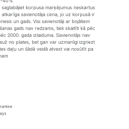
. -40%
 saglabājiet korpusa marķējumus neskartus
r atkarīga savienotāja cena, jo uz korpusā ir
esis un gads. Visi savienotāji ar bojātiem
anas gads nav redzams, tiek skaitīti kā pēc
pēc 2000. gada izlaiduma. Savienotājs nav
izlauž no plates, bet gan var uzmanīgi izgriezt
tes daļu un šādā veidā atvest vai nosūtīt pa
mam
rantee
Days