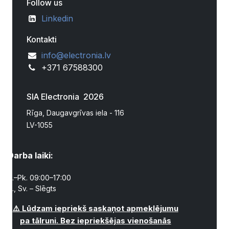
Follow us
Linkedin
Kontakti
info@electronia.lv
+371 67588300
SIA Electronia 2026
Rīga, Daugavgrīvas iela - 116
LV-1055
Darba laiki:
P.–Pk. 09:00–17:00
S., Sv. – Slēgts
⚠️ Lūdzam iepriekš saskaņot apmeklējumu
pa tālruni. Bez iepriekšējas vienošanās