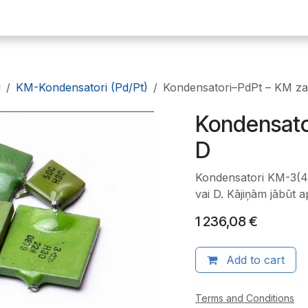
ākumlapa
E-plates
Dārgmetāli
Radiodetaļas
Iekārtas
i
KM-Kondensatori (Pd/Pt)
Kondensatori–PdPt – KM zaļ
Kondensator
D
Kondensatori KM-3(4,
vai D. Kājiņām jābūt
1 236,08
€
Add to cart
Terms and Conditions