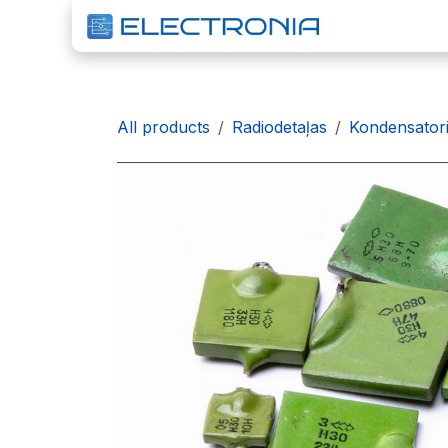
Pāriet pie satura
S
All products
Radiodetaļas
Kondensator