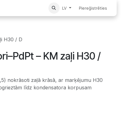
Sākums
Piereģistrēties
LV
i H30 / D
i–PdPt – KM zaļi H30 /
5) nokrāsoti zaļā krāsā, ar marķējumu H30
 apgrieztām līdz kondensatora korpusam