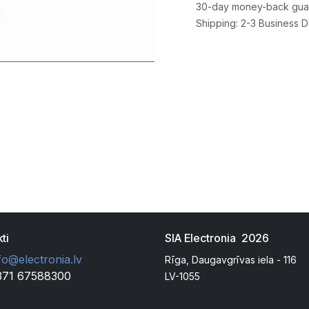
30-day money-back gua
Shipping: 2-3 Business 
ti
SIA Electronia 2026
fo@electronia.lv
Rīga, Daugavgrīvas iela - 116
371 67588300
LV-1055