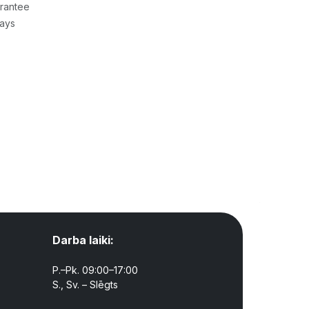
rantee
Days
Darba laiki:
P.–Pk. 09:00–17:00
S., Sv. – Slēgts