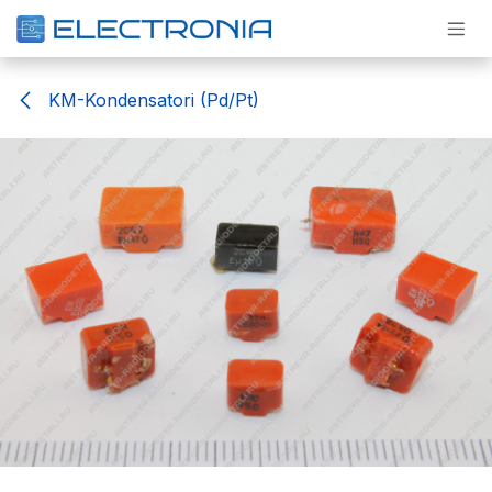
Pāriet pie satura
KM-Kondensatori (Pd/Pt)