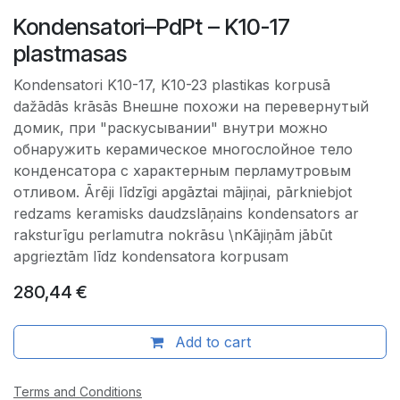
Kondensatori–PdPt – K10-17
plastmasas
Kondensatori K10-17, K10-23 plastikas korpusā
dažādās krāsās Внешне похожи на перевернутый
домик, при "раскусывании" внутри можно
обнаружить керамическое многослойное тело
конденсатора с характерным перламутровым
отливом. Ārēji līdzīgi apgāztai mājiņai, pārkniebjot
redzams keramisks daudzslāņains kondensators ar
raksturīgu perlamutra nokrāsu \nKājiņām jābūt
apgrieztām līdz kondensatora korpusam
280,44
€
Add to cart
Terms and Conditions