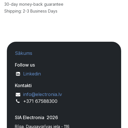
30-day money-back guarantee
Shipping: 2-3 Business Days
Sākums
Follow us
Linkedin
Kontakti
info@electronia.lv
+371 67588300
SIA Electronia 2026
Rīga, Daugavgrīvas iela - 116