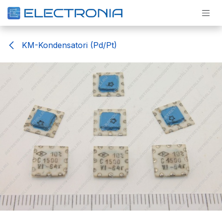
Pāriet pie satura
KM-Kondensatori (Pd/Pt)