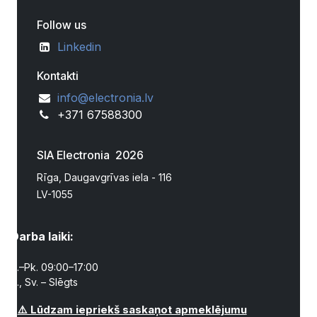
Follow us
Linkedin
Kontakti
info@electronia.lv
+371 67588300
SIA Electronia 2026
Rīga, Daugavgrīvas iela - 116
LV-1055
Darba laiki:
P.–Pk. 09:00–17:00
S., Sv. – Slēgts
⚠️ Lūdzam iepriekš saskaņot apmeklējumu