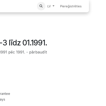
Sākums
Piereģistrēties
LV
3 līdz 01.1991.
1991 pēc 1991. - pārbaudīt
rantee
Days