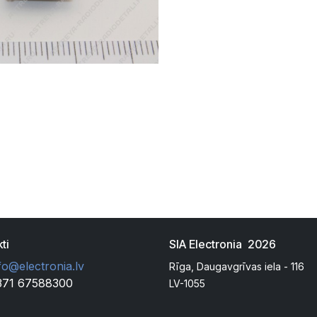
ti
SIA Electronia 2026
fo@electronia.lv
Rīga, Daugavgrīvas iela - 116
371 67588300
LV-1055