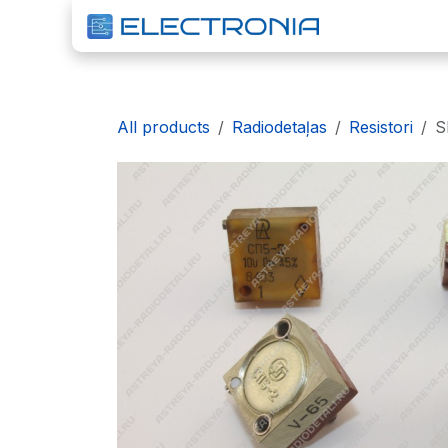
Pāriet pie satura
S
All products
Radiodetaļas
Resistori
S