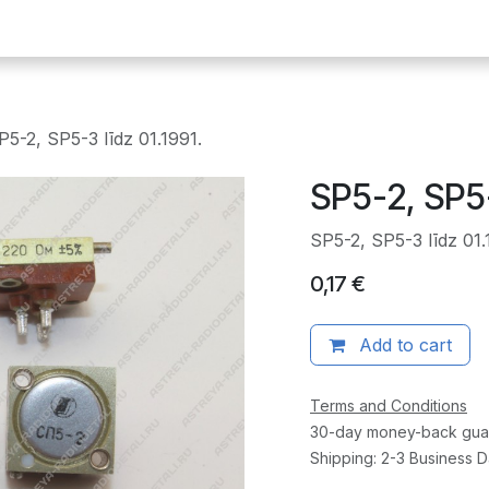
ākumlapa
E-plates
Dārgmetāli
Radiodetaļas
Iekārtas
P5-2, SP5-3 līdz 01.1991.
SP5-2, SP5-
SP5-2, SP5-3 līdz 01.
0,17
€
Add to cart
Terms and Conditions
30-day money-back gua
Shipping: 2-3 Business 