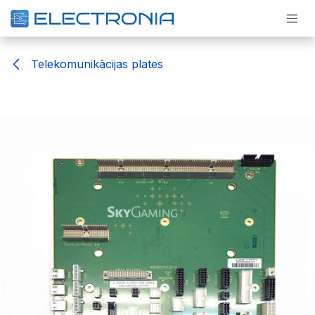
Pāriet pie satura
Telekomunikācijas plates