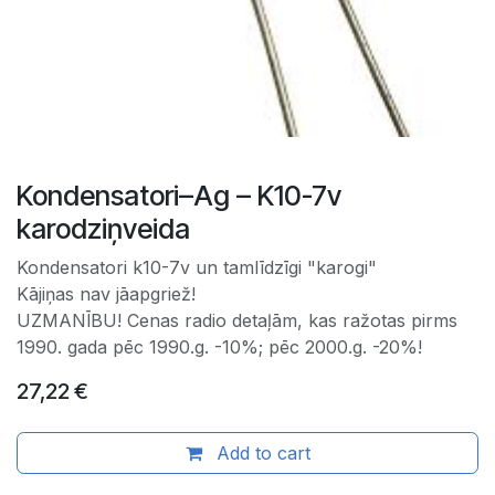
Kondensatori–Ag – K10-7v
karodziņveida
Kondensatori k10-7v un tamlīdzīgi "karogi"
Kājiņas nav jāapgriež!
UZMANĪBU! Cenas radio detaļām, kas ražotas pirms
1990. gada pēc 1990.g. -10%; pēc 2000.g. -20%!
27,22
€
Add to cart