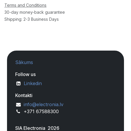
Terms and Conditions
30-day money-back guarantee
Shipping: 2-3 Business Days
Sākums
Follow us
Linkedin
Kontakti
info@electronia.lv
+371 67588300
SIA Electronia 2026