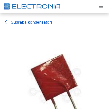
Pāriet pie satura
Sudraba kondensatori