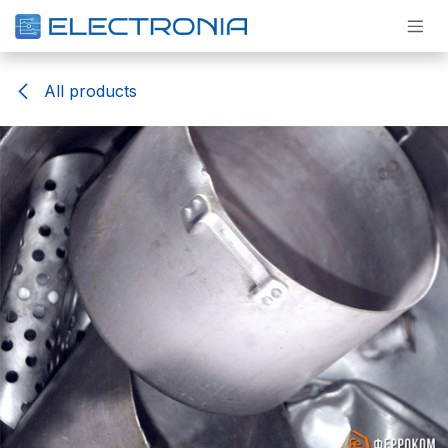
Pāriet pie satura
All products