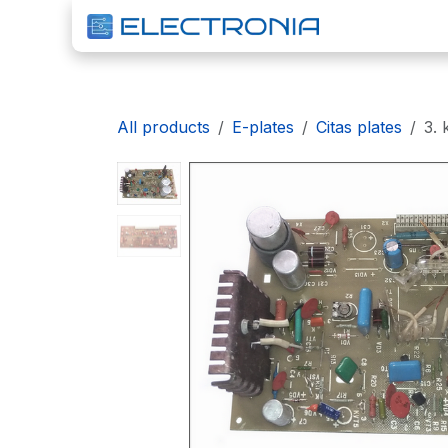
Pāriet pie satura
S
All products
E-plates
Citas plates
3. 