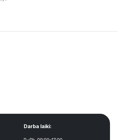
Darba laiki:
P.–Pk. 09:00–17:00