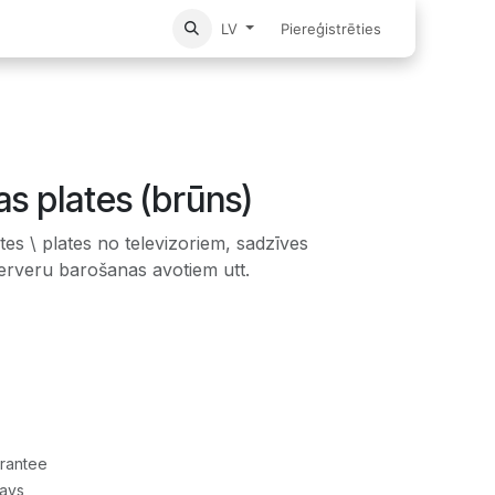
Sākums
Piereģistrēties
LV
as plates (brūns)
tes \ plates no televizoriem, sadzīves
erveru barošanas avotiem utt.
rantee
Days