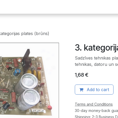
ākumlapa
E-plates
Dārgmetāli
Radiodetaļas
Iekārtas
kategorijas plates (brūns)
3. kategorij
Sadzīves tehnikas pla
tehnikas, datoru un s
1,68
€
Add to cart
Terms and Conditions
30-day money-back gua
Shipping: 2-3 Business 