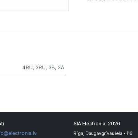
4RU
,
3RU
,
3B
,
3A
ti
SIA Electronia 2026
fo@electronia.lv
Rīga, Daugavgrīvas iela - 116