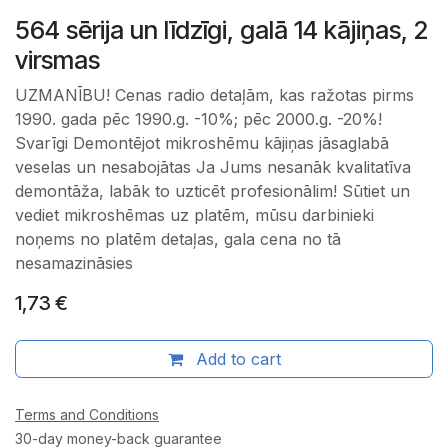
564 sērija un līdzīgi, galā 14 kājiņas, 2
virsmas
UZMANĪBU! Cenas radio detaļām, kas ražotas pirms
1990. gada pēc 1990.g. -10%; pēc 2000.g. -20%!
Svarīgi Demontējot mikroshēmu kājiņas jāsaglabā
veselas un nesabojātas Ja Jums nesanāk kvalitatīva
demontāža, labāk to uzticēt profesionālim! Sūtiet un
vediet mikroshēmas uz platēm, mūsu darbinieki
noņems no platēm detaļas, gala cena no tā
nesamazināsies
1,73
€
Add to cart
Terms and Conditions
30-day money-back guarantee