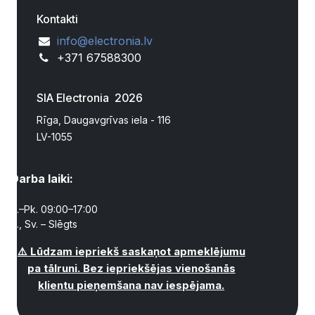
Kontakti
info@electronia.lv
+371 67588300
SIA Electronia 2026
Rīga, Daugavgrīvas iela - 116
LV-1055
Darba laiki:
P.–Pk. 09:00–17:00
S., Sv. – Slēgts
⚠️ Lūdzam iepriekš saskaņot apmeklējumu
pa tālruni. Bez iepriekšējas vienošanās
klientu pieņemšana nav iespējama.