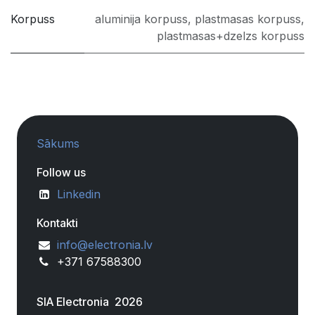
Korpuss
aluminija korpuss
,
plastmasas korpuss
,
plastmasas+dzelzs korpuss
Sākums
Follow us
Linkedin
Kontakti
info@electronia.lv
+371 67588300
SIA Electronia 2026