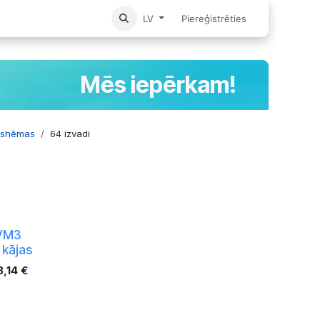
Sākums
Piereģistrēties
LV
Mēs iepērkam!
oshēmas
64 izvadi
VM3
 kājas
3,14
€