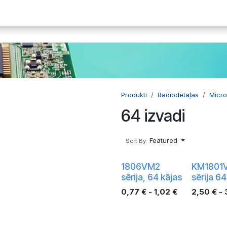
ākumlapa
E-plates
Dārgmetāli
Radiodetaļas
Iekārtas
Produkti
Radiodetaļas
Micr
64 izvadi
Featured
Sort By:
1806VM2
KM1801
sērija, 64 kājas
sērija 64
0,77
€
-
1,02
€
2,50
€
-