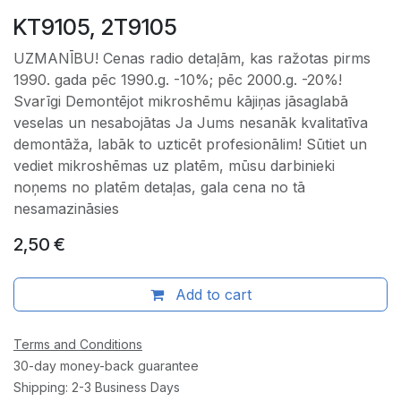
KT9105, 2T9105
UZMANĪBU! Cenas radio detaļām, kas ražotas pirms
1990. gada pēc 1990.g. -10%; pēc 2000.g. -20%!
Svarīgi Demontējot mikroshēmu kājiņas jāsaglabā
veselas un nesabojātas Ja Jums nesanāk kvalitatīva
demontāža, labāk to uzticēt profesionālim! Sūtiet un
vediet mikroshēmas uz platēm, mūsu darbinieki
noņems no platēm detaļas, gala cena no tā
nesamazināsies
2,50
€
Add to cart
Terms and Conditions
30-day money-back guarantee
Shipping: 2-3 Business Days