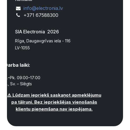
info@electronia.lv
+371 67588300
SIA Electronia 2026
Rīga, Daugavgrīvas iela - 116
LV-1055
Darba laiki:
P.–Pk. 09:00–17:00
S., Sv. – Slēgts
⚠️ Lūdzam iepriekš saskaņot apmeklējumu
pa tālruni. Bez iepriekšējas vienošanās
klientu pieņemšana nav iespējama.