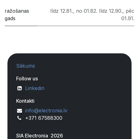
ražošanas
līdz 12.81.
,
no 01.82. līdz 12.90.
,
pēc
gads
01.91.
Sākums
Follow us
Linkedin
Kontakti
info@electronia.lv
+371 67588300
SIA Electronia 2026