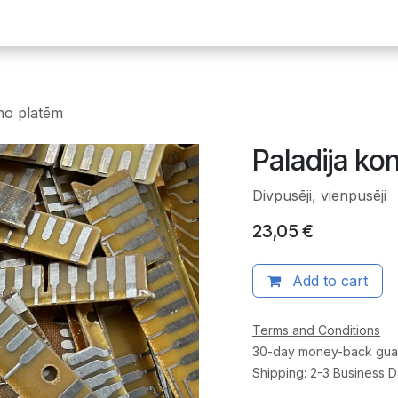
ākumlapa
E-plates
Dārgmetāli
Radiodetaļas
Iekārtas
 no platēm
Paladija ko
Divpusēji, vienpusēji
23,05
€
Add to cart
Terms and Conditions
30-day money-back gua
Shipping: 2-3 Business 