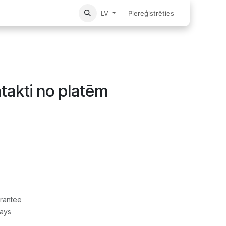
Sākums
Piereģistrēties
LV
ntakti no platēm
rantee
Days