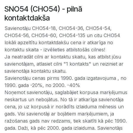
SNO54 (CHO54) - pilnā
kontaktdakša
Savienotāju СНО54-18, СНО54-36, СНО54-54,
СНО54-56, СНО54-60, СНО54-135 un citu СНО54
lokāli apzeltītu kontaktdakšu cena ir atkarīga no
kontaktu skaita - izvēlieties atbilstošās cilnes!
Ja neatradāt cilni ar kontaktu skaitu, kas atbilst jūsu
savienotājam, atlasiet cilni "1 kontakts" un reiziniet ar
savienotāja kontaktu skaitu.
Savienotāju cenas pirms 1990. gada izgatavojuma , no
1990. gada -20%, no 2000. -40%
Noņemot savienotāju, saglabājiet korpusa marķējumus
neskartus un nebojātus. No tā ir atkarīga savienotāja
cena, jo uz korpusā ir norādīts izlaiduma mēnesis un
gads. Visi savienotāji ar bojātiem marķējumiem, ja
ražošanas gads nav redzams, tiek skaitīti kā pēc 1990.
gada. Daži, kā pēc 2000. gada izlaiduma. Savienotājs