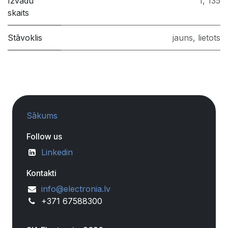
Izvadu
1
,
135
skaits
Stāvoklis
jauns
,
lietots
Sākums
Follow us
Linkedin
Kontakti
info@electronia.lv
+371 67588300